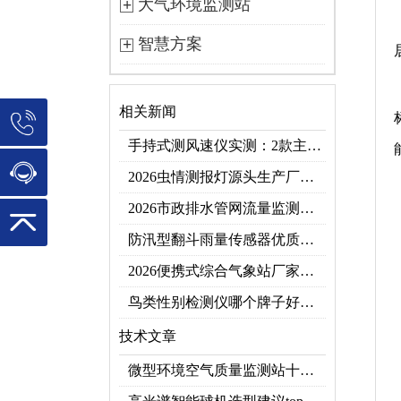
大气环境监测站
智慧方案
相关新闻
手持式测风速仪实测：2款主流型号参数对比+3类应用场景
2026虫情测报灯源头生产厂家优选推荐：云境天合
2026市政排水管网流量监测系统top10推荐榜：高精度+多维度监测管网环境
防汛型翻斗雨量传感器优质厂家 TOP5 榜首
2026便携式综合气象站厂家排行！应急临时建站首选双品牌
鸟类性别检测仪哪个牌子好？2026禽类性别快速鉴别设备品牌推荐
技术文章
微型环境空气质量监测站十大品牌推荐榜单（2026网格化空气监测优选）