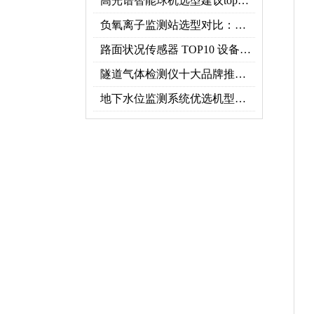
高光谱智能球机选型建议top推荐（附参数表）
负氧离子监测站选型对比：云境天合 TH-FZ5 与天蔚 TW-FZ4 推荐
路面状况传感器 TOP10 设备推荐榜单
隧道气体检测仪十大品牌推荐榜单（2026行业TOP10）
地下水位监测系统优选机型：TH-DSW2深井地下水智能在线监测解决方案