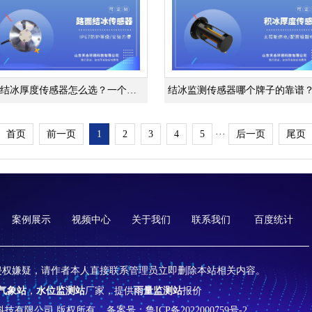
路面结冰厚度传感器怎么选？一个视频讲清楚
首页
前一页
1
2
3
4
5
···
后一页
尾页
案例展示
视频中心
关于我们
联系我们
百度统计
侵权嫌疑，请作者本人直接联系管理员立即删除本站相关内容。
气象站
，
水位监测站
厂家，提供
雨量监测站
报价
山东天合环境科技有限公司 版权所有
备案号：鲁ICP备2022000759号-2