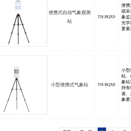
便携
据采
便携式自动气象观测
TH-BQX9
象监
站
光学
要素
小型
站、
象站
小型便携式气象站
TH-BQX8
持有
速、
象要