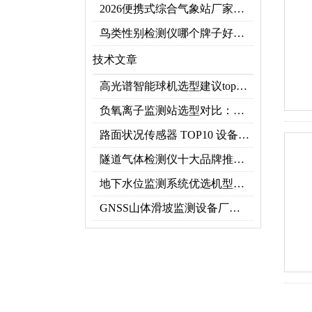
2026便携式综合气象站厂家排行！应急临时建站首选双品牌
鸟类性别检测仪哪个牌子好？2026禽类性别快速鉴别设备品牌推荐
技术文章
高光谱智能球机选型建议top推荐（附参数表）
负氧离子监测站选型对比：云境天合 TH-FZ5 与天蔚 TW-FZ4 推荐
路面状况传感器 TOP10 设备推荐榜单
隧道气体检测仪十大品牌推荐榜单（2026行业TOP10）
地下水位监测系统优选机型：TH-DSW2深井地下水智能在线监测解决方案
GNSS山体滑坡监测设备厂家实力排行｜2026地质灾害监测优选