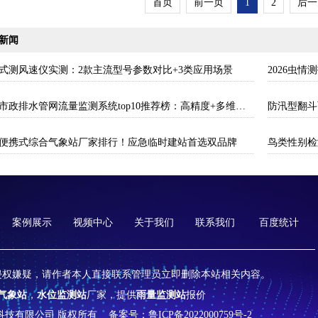
首页
前一页
1
2
后一
新闻
式测风速仪实测：2款主流型号参数对比+3类应用场景
2026虫
2026市政排水管网流量监测系统top10推荐榜：高精度+多维度监测管网环境
防汛型翻斗
26便携式综合气象站厂家排行！应急临时建站首选双品牌
案例展示
视频中心
关于我们
联系我们
百度统计
侵权嫌疑，请作者本人直接联系管理员立即删除本站相关内容。
气象站
，
水位监测站
厂家，提供
雨量监测站
报价
山东天合环境科技有限公司 版权所有
备案号：鲁ICP备2022000759号-2