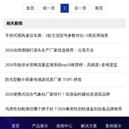
首页
前一页
1
后一页
尾页
相关新闻
手持式测风速仪实测：2款主流型号参数对比+3类应用场景
2026虫情测报灯源头生产厂家优选推荐：云境天合
2026市政排水管网流量监测系统top10推荐榜：高精度+多维度监测管网环境
防汛型翻斗雨量传感器优质厂家 TOP5 榜首
2026便携式综合气象站厂家排行！应急临时建站首选双品牌
鸟类性别检测仪哪个牌子好？2026禽类性别快速鉴别设备品牌推荐
首页
产品展示
新闻中心
解决方案
案例展示