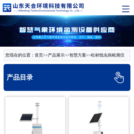
您现在的位置：
首页
>>
产品展示
>>
智慧方案
>>
松材线虫病检测仪
产品目录