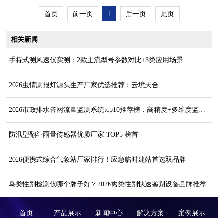
首页
前一页
1
后一页
尾页
相关新闻
手持式测风速仪实测：2款主流型号参数对比+3类应用场景
2026虫情测报灯源头生产厂家优选推荐：云境天合
2026市政排水管网流量监测系统top10推荐榜：高精度+多维度监测管网环境
防汛型翻斗雨量传感器优质厂家 TOP5 榜首
2026便携式综合气象站厂家排行！应急临时建站首选双品牌
鸟类性别检测仪哪个牌子好？2026禽类性别快速鉴别设备品牌推荐
首页
产品展示
新闻中心
解决方案
案例展示