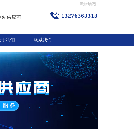
网站地图
13276363313
测站供应商
关于我们
联系我们