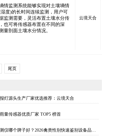
墒情监测系统能够实现对土壤墒情
壤湿度)的长时间连续监测，用户可
据监测需要，灵活布置土壤水分传
云境天合
，也可将传感器布置在不同的深
测量剖面土壤水分情况。
尾页
情测报灯源头生产厂家优选推荐：云境天合
雨量传感器优质厂家 TOP5 榜首
鸟类性别检测仪哪个牌子好？2026禽类性别快速鉴别设备品牌推荐