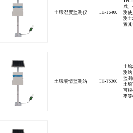
TH
成、
土壤湿度监测仪
TH-TS400
测使
测土
置其
土壤
测站
监测
土壤墒情监测站
TH-TS300
土壤
可根
率等