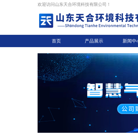
欢迎访问山东天合环境科技有限公司！
首页
产品展示
新闻中