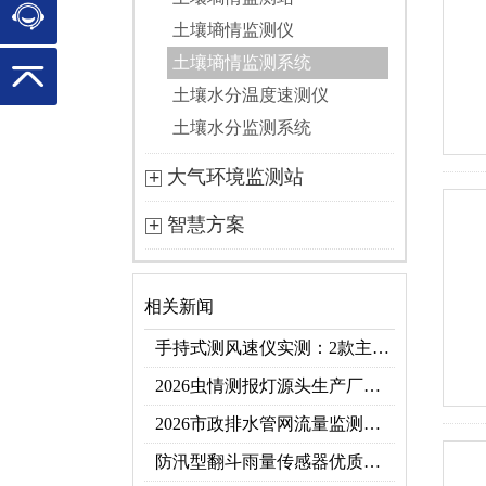
土壤墒情监测仪
土壤墒情监测系统
土壤水分温度速测仪
土壤水分监测系统
大气环境监测站
智慧方案
相关新闻
手持式测风速仪实测：2款主流型号参数对比+3类应用场景
2026虫情测报灯源头生产厂家优选推荐：云境天合
2026市政排水管网流量监测系统top10推荐榜：高精度+多维度监测管网环境
防汛型翻斗雨量传感器优质厂家 TOP5 榜首