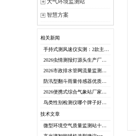
大气环境监测站
智慧方案
相关新闻
手持式测风速仪实测：2款主流型号参数对比+3类应用场景
2026虫情测报灯源头生产厂家优选推荐：云境天合
2026市政排水管网流量监测系统top10推荐榜：高精度+多维度监测管网环境
防汛型翻斗雨量传感器优质厂家 TOP5 榜首
2026便携式综合气象站厂家排行！应急临时建站首选双品牌
鸟类性别检测仪哪个牌子好？2026禽类性别快速鉴别设备品牌推荐
技术文章
微型环境空气质量监测站十大品牌推荐榜单（2026网格化空气监测优选）