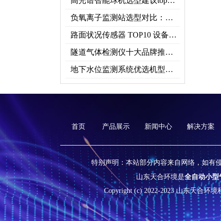
高光谱智能球机选型建议top推荐（附参数表）
负氧离子监测站选型对比：云境天合 TH-FZ5 与天蔚 TW-FZ4 推荐
路面状况传感器 TOP10 设备推荐榜单
隧道气体检测仪十大品牌推荐榜单（2026行业TOP10）
地下水位监测系统优选机型：TH-DSW2深井地下水智能在线监测解决方案
首页
产品展示
新闻中心
解决方案
特别声明：本站部分内容来自网络，如有
山东天合环境是
全自动小型
Copyright (c) 2022-2023 