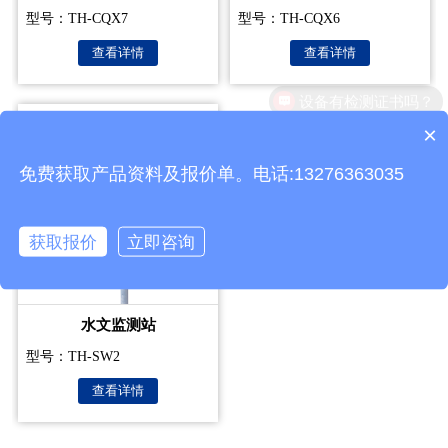
型号：TH-CQX7
型号：TH-CQX6
查看详情
查看详情
设备有检测证书吗？
×
产品包含安装吗？
免费获取产品资料及报价单。电话:13276363035
获取报价
立即咨询
水文监测站
型号：TH-SW2
查看详情