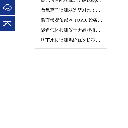
高光谱智能球机选型建议top推荐（附参数表）
负氧离子监测站选型对比：云境天合 TH-FZ5 与天蔚 TW-FZ4 推荐
路面状况传感器 TOP10 设备推荐榜单
隧道气体检测仪十大品牌推荐榜单（2026行业TOP10）
地下水位监测系统优选机型：TH-DSW2深井地下水智能在线监测解决方案