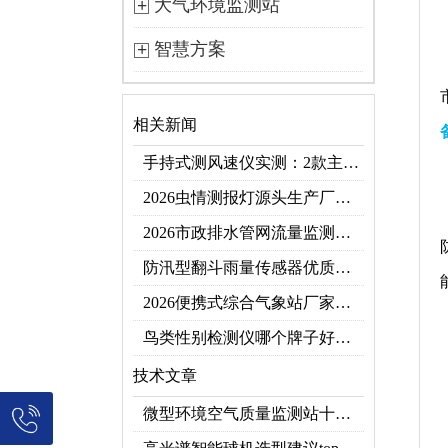
大气环境监测站
智慧方案
相关新闻
手持式测风速仪实测：2款主流型号参数对比+3类应用场景
2026虫情测报灯源头生产厂家优选推荐：云境天合
2026市政排水管网流量监测系统top10推荐榜：高精度+多维度监测管网环境
防汛型翻斗雨量传感器优质厂家 TOP5 榜首
2026便携式综合气象站厂家排行！应急临时建站首选双品牌
鸟类性别检测仪哪个牌子好？2026禽类性别快速鉴别设备品牌推荐
技术文章
微型环境空气质量监测站十大品牌推荐榜单（2026网格化空气监测优选）