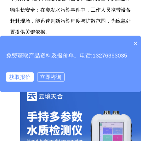
物生长安全；在突发水污染事件中，工作人员携带设备
赶赴现场，能迅速判断污染程度与扩散范围，为应急处
置提供关键依据。
产品包含安装吗？
×
对于有移动水质监测需求的用户而言，
便携式多参
质保时间是多久？
免费获取产品资料及报价单。电话:13276363035
数水质检测仪
兼顾实用性与灵活性，既能满足精准检测
的需求，又能大幅提升工作效率，是水质监测工作中不
获取报价
立即咨询
可或缺的便捷工具。