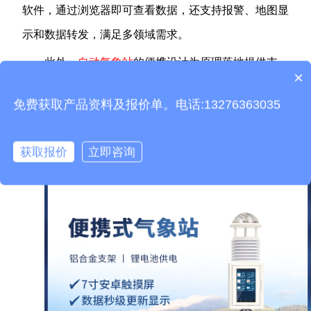
软件，通过浏览器即可查看数据，还支持报警、地图显
示和数据转发，满足多领域需求。
此外，
自动气象站
的便携设计为原理落地提供支
×
产品包含安装吗？
持，伸缩支架方便固定，轻便拉杆箱便于携带，单人短
免费获取产品资料及报价单。电话:13276363035
时间内就能完成布设，让整套流程灵活适配户外各类监
测场景，实现 “即布即用”。
获取报价
立即咨询