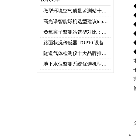
微型环境空气质量监测站十大品牌推荐榜单（2026网格化空气监测优选）
高光谱智能球机选型建议top推荐（附参数表）
负氧离子监测站选型对比：云境天合 TH-FZ5 与天蔚 TW-FZ4 推荐
路面状况传感器 TOP10 设备推荐榜单
隧道气体检测仪十大品牌推荐榜单（2026行业TOP10）
地下水位监测系统优选机型：TH-DSW2深井地下水智能在线监测解决方案