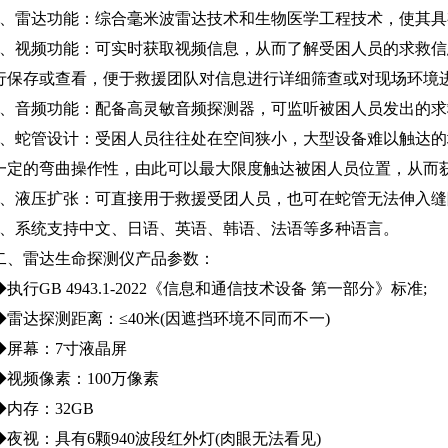
1、雷达功能：综合毫米波雷达技术和生物医学工程技术，使其具
2、视频功能：可实时获取视频信息，从而了解受困人员的求救
行保存或查看，便于救援团队对信息进行详细筛查或对现场环境
3、音频功能：配备高灵敏音频探测器，可监听被困人员发出的
4、蛇管设计：受困人员往往处在空间狭小，大型设备难以触达
一定的弯曲操作性，由此可以最大限度触达被困人员位置，从而
5、液压扩张：可直接用于救援受团人员，也可在蛇管无法伸入
6、系统支持中文、日语、英语、韩语、法语等多种语言。
二、雷达生命探测仪产品参数：
◆执行GB 4943.1-2022《信息和通信技术设备 第一部分》标准;
◆雷达探测距离：≤40米(因遮挡环境不同而不一)
◆屏幕：7寸液晶屏
◆视频像素：100万像素
◆内存：32GB
◆夜视：具有6颗940波段红外灯(肉眼无法看见)