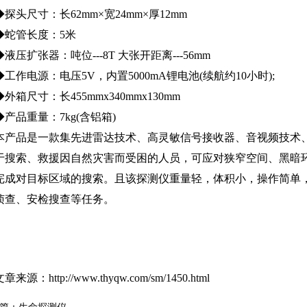
◆探头尺寸：长62mm×宽24mm×厚12mm
◆蛇管长度：5米
◆液压扩张器：吨位---8T 大张开距离---56mm
◆工作电源：电压5V，内置5000mA锂电池(续航约10小时);
◆外箱尺寸：长455mmx340mmx130mm
◆产品重量：7kg(含铝箱)
本产品是一款集先进雷达技术、高灵敏信号接收器、音视频技术
于搜索、救援因自然灾害而受困的人员，可应对狭窄空间、黑暗
完成对目标区域的搜索。且该探测仪重量轻，体积小，操作简单
侦查、安检搜查等任务。
文章来源：
http://www.thyqw.com/sm/1450.html