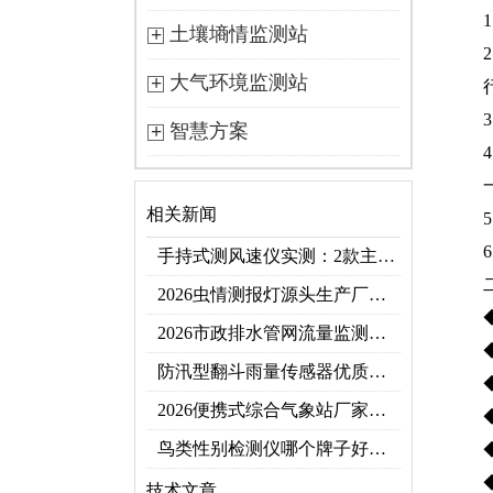
土壤墒情监测站
大气环境监测站
智慧方案
相关新闻
手持式测风速仪实测：2款主流型号参数对比+3类应用场景
2026虫情测报灯源头生产厂家优选推荐：云境天合
2026市政排水管网流量监测系统top10推荐榜：高精度+多维度监测管网环境
防汛型翻斗雨量传感器优质厂家 TOP5 榜首
2026便携式综合气象站厂家排行！应急临时建站首选双品牌
鸟类性别检测仪哪个牌子好？2026禽类性别快速鉴别设备品牌推荐
技术文章