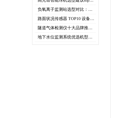
高光谱智能球机选型建议top推荐（附参数表）
负氧离子监测站选型对比：云境天合 TH-FZ5 与天蔚 TW-FZ4 推荐
路面状况传感器 TOP10 设备推荐榜单
隧道气体检测仪十大品牌推荐榜单（2026行业TOP10）
地下水位监测系统优选机型：TH-DSW2深井地下水智能在线监测解决方案