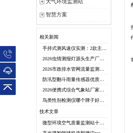
大气环境监测站
智慧方案
相关新闻
手持式测风速仪实测：2款主流型号参数对比+3类应用场景
2026虫情测报灯源头生产厂家优选推荐：云境天合
2026市政排水管网流量监测系统top10推荐榜：高精度+多维度监测管网环境
防汛型翻斗雨量传感器优质厂家 TOP5 榜首
2026便携式综合气象站厂家排行！应急临时建站首选双品牌
鸟类性别检测仪哪个牌子好？2026禽类性别快速鉴别设备品牌推荐
技术文章
微型环境空气质量监测站十大品牌推荐榜单（2026网格化空气监测优选）