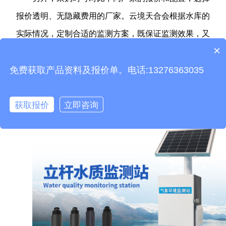
报价透明、无隐藏费用的厂家。云境天合会根据水库的
实际情况，定制合适的监测方案，既保证监测效果，又
×
能合理控制成本，避免不必要的开支。
有设备配置、功
产品包含安装吗？
能定制或合作方案咨询需求，可直接联系获取专属服务
免费获取产品资料及报价单。电话:13276363035
（电话
：13276363313）
。
获取报价
立即咨询