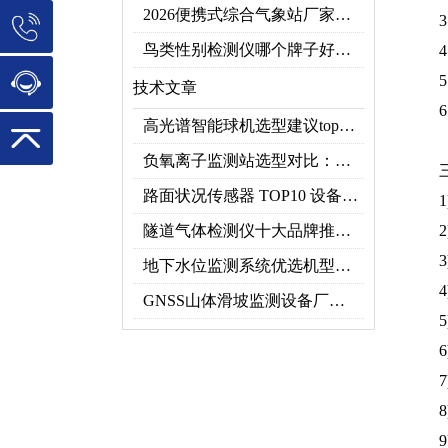
2026便携式综合气象站厂家排行！应急临时建站首选双品牌
鸟类性别检测仪哪个牌子好？2026禽类性别快速鉴别设备品牌推荐
技术文章
高光谱智能球机选型建议top推荐（附参数表）
负氧离子监测站选型对比：云境天合 TH-FZ5 与天蔚 TW-FZ4 推荐
路面状况传感器 TOP10 设备推荐榜单
隧道气体检测仪十大品牌推荐榜单（2026行业TOP10）
地下水位监测系统优选机型：TH-DSW2深井地下水智能在线监测解决方案
GNSS山体滑坡监测设备厂家实力排行｜2026地质灾害监测优选