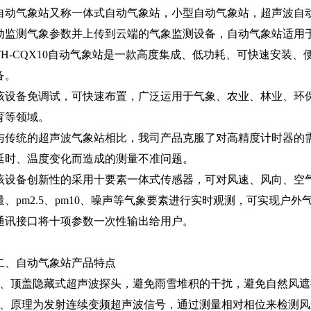
自动气象站又称一体式自动气象站，小型自动气象站，
超声波自
动监测气象参数并上传到云端的气象监测设备，自动气象站适用
TH-CQX10自动气象站是一款高度集成、低功耗、可快速安装
备。
该设备免调试，可快速布置，广泛运用于气象、农业、林业、环
育等领域。
与传统的超声波气象站相比，我司产品克服了对高精度计时器的
延时、温度变化而造成的测量不准问题。
该设备创新性的采用十要素一体式传感器，可对风速、风向、空
量、pm2.5、pm10、噪声等气象要素进行实时观测，可实现户
通讯接口将十项参数一次性输出给用户。
二、自动气象站产品特点
1、顶盖隐藏式超声波探头，避免雨雪堆积的干扰，避免自然风遮
2、原理为发射连续变频超声波信号，通过测量相对相位来检测风