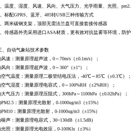
3、温度、湿度、风速、风向、大气压力、光学雨量、光照、pm2.
4、标配GPRS、蓝牙、485转USB三种传输方式
5、两米碳钢支架，顶部无需法兰盘可直接套接传感器
6、传感器外壳采用进口ASA材质，更有效对抗盐雾等环境，防护等
三、自动气象站技术参数
1)风速：测量原理超声波，0～70m/s（±0.1m/s）；
2)风向：测量原理超声波，0～360°（±1°）；
3)空气温度：测量原理二极管结电压法，-40℃～85℃（±0.3℃）
4)空气湿度：测量原理电容式，0～100%RH（±2%RH）；
5)大气压力：测量原理压阻式，300hPa～1100hPa（±0.02hPa）；
6)PM2.5：测量原理光散射，0-1000ug/m3（±15%）
7)PM10：测量原理光散射，0-1000ug/m3（±15%）
8)噪声：测量原理电容式，30~130dB（±1.5dB)
9)光照：测量原理光电效应，0-100Klx（±3%）