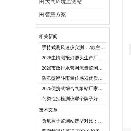
大气环境监测站
智慧方案
相关新闻
手持式测风速仪实测：2款主流型号参数对比+3类应用场景
2026虫情测报灯源头生产厂家优选推荐：云境天合
2026市政排水管网流量监测系统top10推荐榜：高精度+多维度监测管网环境
防汛型翻斗雨量传感器优质厂家 TOP5 榜首
2026便携式综合气象站厂家排行！应急临时建站首选双品牌
鸟类性别检测仪哪个牌子好？2026禽类性别快速鉴别设备品牌推荐
技术文章
负氧离子监测站选型对比：云境天合 TH-FZ5 与天蔚 TW-FZ4 推荐