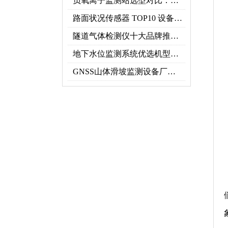
负氧离子监测站选型对比：云境天合 TH-FZ5 与天蔚 TW-FZ4 推荐
路面状况传感器 TOP10 设备推荐榜单
隧道气体检测仪十大品牌推荐榜单（2026行业TOP10）
地下水位监测系统优选机型：TH-DSW2深井地下水智能在线监测解决方案
GNSS山体滑坡监测设备厂家实力排行｜2026地质灾害监测优选