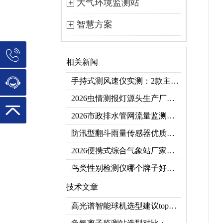
大气环境监测站
智慧方案
相关新闻
手持式测风速仪实测：2款主流型号参数对比+3类应用场景
2026虫情测报灯源头生产厂家优选推荐：云境天合
2026市政排水管网流量监测系统top10推荐榜：高精度+多维度监测管网环境
防汛型翻斗雨量传感器优质厂家 TOP5 榜首
2026便携式综合气象站厂家排行！应急临时建站首选双品牌
鸟类性别检测仪哪个牌子好？2026禽类性别快速鉴别设备品牌推荐
技术文章
高光谱智能球机选型建议top推荐（附参数表）