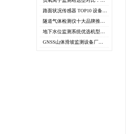
负氧离子监测站选型对比：云境天合 TH-FZ5 与天蔚 TW-FZ4 推荐
路面状况传感器 TOP10 设备推荐榜单
隧道气体检测仪十大品牌推荐榜单（2026行业TOP10）
地下水位监测系统优选机型：TH-DSW2深井地下水智能在线监测解决方案
GNSS山体滑坡监测设备厂家实力排行｜2026地质灾害监测优选