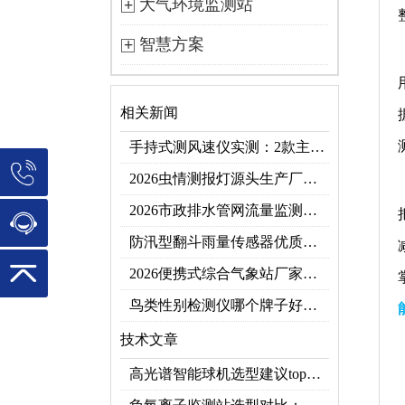
大气环境监测站
智慧方案
相关新闻
手持式测风速仪实测：2款主流型号参数对比+3类应用场景
2026虫情测报灯源头生产厂家优选推荐：云境天合
2026市政排水管网流量监测系统top10推荐榜：高精度+多维度监测管网环境
防汛型翻斗雨量传感器优质厂家 TOP5 榜首
2026便携式综合气象站厂家排行！应急临时建站首选双品牌
鸟类性别检测仪哪个牌子好？2026禽类性别快速鉴别设备品牌推荐
技术文章
高光谱智能球机选型建议top推荐（附参数表）