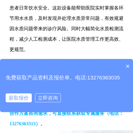
患者日常饮水安全。这款设备能帮助医院实时掌握各环
节用水水质，及时发现并处理水质异常问题，有效规避
因水质问题带来的诊疗风险。同时大幅简化水质检测流
程，减少人工检测成本，让医院水质管理工作更高效、
更规范。
选择合适的医院水质检测设备，是医院保障用水安
×
设备有检测证书吗？
全、落实合规管控的基础。云境天合这款设备兼顾检测
产品包含安装吗？
免费获取产品资料及报价单。电话:13276363035
精准度、场景适配性和操作便捷性，能为医院水质管控
提供全方位支持，助力医院筑牢医疗用水安全防线，为
获取报价
立即咨询
患者提供更可靠的诊疗环境。
有设备配置、功能定制或
合作方案咨询需求，可直接联系获取专属服务
（电话
：
13276363313）
。