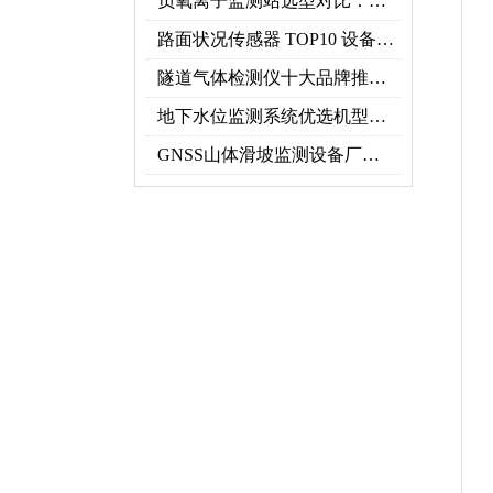
负氧离子监测站选型对比：云境天合 TH-FZ5 与天蔚 TW-FZ4 推荐
路面状况传感器 TOP10 设备推荐榜单
隧道气体检测仪十大品牌推荐榜单（2026行业TOP10）
地下水位监测系统优选机型：TH-DSW2深井地下水智能在线监测解决方案
GNSS山体滑坡监测设备厂家实力排行｜2026地质灾害监测优选