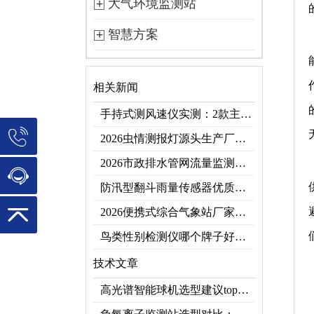
大气环境监测站
智慧方案
相关新闻
手持式测风速仪实测：2款主流型号参数对比+3类应用场景
2026虫情测报灯源头生产厂家优选推荐：云境天合
2026市政排水管网流量监测系统top10推荐榜：高精度+多维度监测管网环境
防汛型翻斗雨量传感器优质厂家 TOP5 榜首
2026便携式综合气象站厂家排行！应急临时建站首选双品牌
鸟类性别检测仪哪个牌子好？2026禽类性别快速鉴别设备品牌推荐
技术文章
高光谱智能球机选型建议top推荐（附参数表）