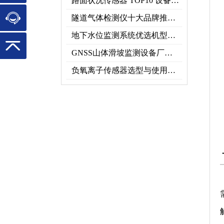
路面状况传感器 TOP10 设备推荐榜单
隧道气体检测仪十大品牌推荐榜单（2026行业TOP10）
地下水位监测系统优选机型：TH-DSW2深井地下水智能在线监测解决方案
GNSS山体滑坡监测设备厂家实力排行｜2026地质灾害监测优选
负氧离子传感器选型与使用，看这一篇就够了！