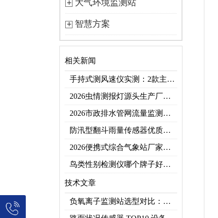
大气环境监测站
智慧方案
相关新闻
手持式测风速仪实测：2款主流型号参数对比+3类应用场景
2026虫情测报灯源头生产厂家优选推荐：云境天合
2026市政排水管网流量监测系统top10推荐榜：高精度+多维度监测管网环境
防汛型翻斗雨量传感器优质厂家 TOP5 榜首
2026便携式综合气象站厂家排行！应急临时建站首选双品牌
鸟类性别检测仪哪个牌子好？2026禽类性别快速鉴别设备品牌推荐
技术文章
负氧离子监测站选型对比：云境天合 TH-FZ5 与天蔚 TW-FZ4 推荐