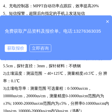
4、充电控制器：MPPT自动功率点跟踪，效率提高20%
5、短信报警，超限后向指定的手机上发送短信
×
6、土壤水分温度一体集成，不锈钢制作钢针，可经受长期点
产品包含安装吗？
解，更耐腐蚀
免费获取产品资料及报价单。电话:13276363035
7、ABS材质防护箱，耐腐蚀、抗氧化，防水等级IP66
获取报价
立即咨询
三、土壤墒情监测仪技术参数
1)土壤水分：测量范围：0-100%，精度：±3%，探针长度：
5.5cm，探针直径：3mm，探针材料：不锈钢
2)土壤温度：测温范围 －40+125℃，测量精度±0.5℃，分 辨
率：0.1℃
3)土壤电导率：测量范围 可选量程：0-5000us/cm，
10000us/cm，20000us/cm，测量精度0-10000us/cm范围内为
±3%; 10000-20000us/cm范围内为±5%，分辨率0-10000us/cm内
10us/cm, 100000-20000us/cm内50us/cm（选配）