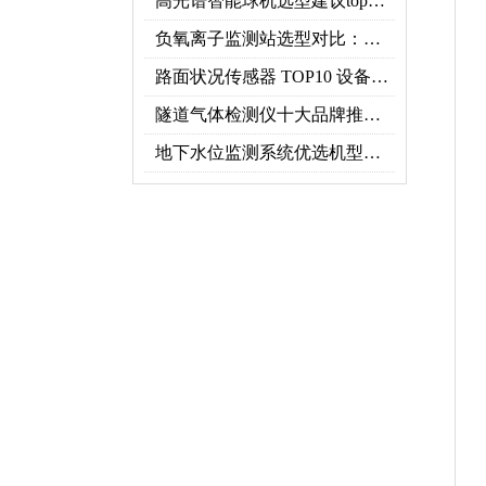
高光谱智能球机选型建议top推荐（附参数表）
负氧离子监测站选型对比：云境天合 TH-FZ5 与天蔚 TW-FZ4 推荐
路面状况传感器 TOP10 设备推荐榜单
隧道气体检测仪十大品牌推荐榜单（2026行业TOP10）
地下水位监测系统优选机型：TH-DSW2深井地下水智能在线监测解决方案