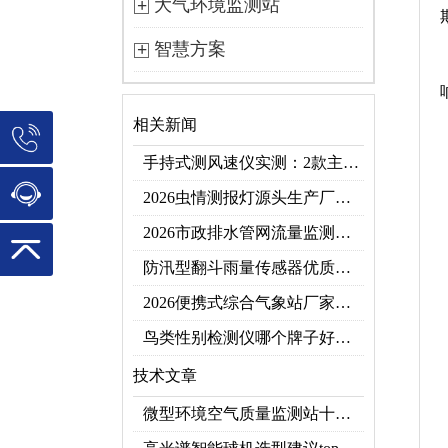
大气环境监测站
智慧方案
相关新闻
手持式测风速仪实测：2款主流型号参数对比+3类应用场景
2026虫情测报灯源头生产厂家优选推荐：云境天合
2026市政排水管网流量监测系统top10推荐榜：高精度+多维度监测管网环境
防汛型翻斗雨量传感器优质厂家 TOP5 榜首
2026便携式综合气象站厂家排行！应急临时建站首选双品牌
鸟类性别检测仪哪个牌子好？2026禽类性别快速鉴别设备品牌推荐
技术文章
微型环境空气质量监测站十大品牌推荐榜单（2026网格化空气监测优选）