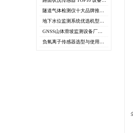
路面状况传感器 TOP10 设备推荐榜单
隧道气体检测仪十大品牌推荐榜单（2026行业TOP10）
地下水位监测系统优选机型：TH-DSW2深井地下水智能在线监测解决方案
GNSS山体滑坡监测设备厂家实力排行｜2026地质灾害监测优选
负氧离子传感器选型与使用，看这一篇就够了！