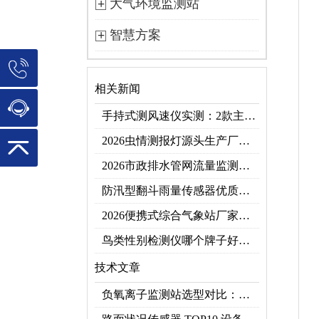
大气环境监测站
智慧方案
相关新闻
手持式测风速仪实测：2款主流型号参数对比+3类应用场景
2026虫情测报灯源头生产厂家优选推荐：云境天合
2026市政排水管网流量监测系统top10推荐榜：高精度+多维度监测管网环境
防汛型翻斗雨量传感器优质厂家 TOP5 榜首
2026便携式综合气象站厂家排行！应急临时建站首选双品牌
鸟类性别检测仪哪个牌子好？2026禽类性别快速鉴别设备品牌推荐
技术文章
负氧离子监测站选型对比：云境天合 TH-FZ5 与天蔚 TW-FZ4 推荐