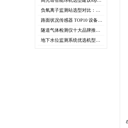
高光谱智能球机选型建议top推荐（附参数表）
负氧离子监测站选型对比：云境天合 TH-FZ5 与天蔚 TW-FZ4 推荐
路面状况传感器 TOP10 设备推荐榜单
隧道气体检测仪十大品牌推荐榜单（2026行业TOP10）
地下水位监测系统优选机型：TH-DSW2深井地下水智能在线监测解决方案