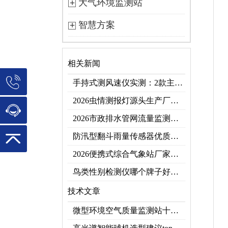
大气环境监测站
智慧方案
相关新闻
手持式测风速仪实测：2款主流型号参数对比+3类应用场景
2026虫情测报灯源头生产厂家优选推荐：云境天合
2026市政排水管网流量监测系统top10推荐榜：高精度+多维度监测管网环境
防汛型翻斗雨量传感器优质厂家 TOP5 榜首
2026便携式综合气象站厂家排行！应急临时建站首选双品牌
鸟类性别检测仪哪个牌子好？2026禽类性别快速鉴别设备品牌推荐
技术文章
微型环境空气质量监测站十大品牌推荐榜单（2026网格化空气监测优选）