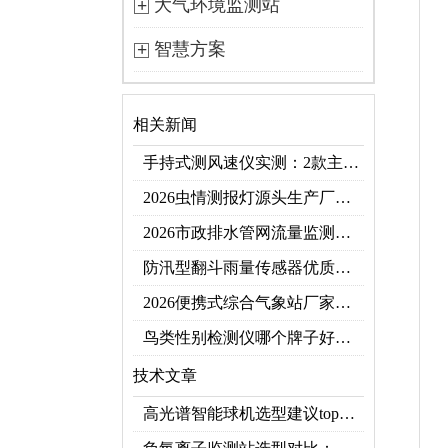
大气环境监测站
智慧方案
相关新闻
手持式测风速仪实测：2款主流型号参数对比+3类应用场景
2026虫情测报灯源头生产厂家优选推荐：云境天合
2026市政排水管网流量监测系统top10推荐榜：高精度+多维度监测管网环境
防汛型翻斗雨量传感器优质厂家 TOP5 榜首
2026便携式综合气象站厂家排行！应急临时建站首选双品牌
鸟类性别检测仪哪个牌子好？2026禽类性别快速鉴别设备品牌推荐
技术文章
高光谱智能球机选型建议top推荐（附参数表）