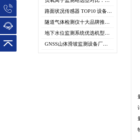
负氧离子监测站选型对比：云境天合 TH-FZ5 与天蔚 TW-FZ4 推荐
路面状况传感器 TOP10 设备推荐榜单
隧道气体检测仪十大品牌推荐榜单（2026行业TOP10）
地下水位监测系统优选机型：TH-DSW2深井地下水智能在线监测解决方案
GNSS山体滑坡监测设备厂家实力排行｜2026地质灾害监测优选