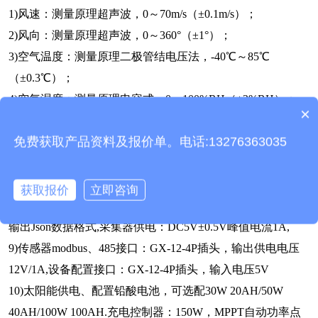
1)风速：测量原理超声波，0～70m/s（±0.1m/s）；
2)风向：测量原理超声波，0～360°（±1°）；
3)空气温度：测量原理二极管结电压法，-40℃～85℃
（±0.3℃）；
4)空气湿度：测量原理电容式，0～100%RH（±2%RH）；
×
产品包含安装吗？
5)大气压力：测量原理压阻式，300hPa～
免费获取产品资料及报价单。电话:13276363035
1100hPa（±0.02hPa）；
6)光照：测量原理光电效应，0-100Klx（±3%）
7)光学雨量：测量原理光电式，0～4mm/min（±4%）；
获取报价
立即咨询
8)采集器供电接口：GX-12-3P插头，输入电压5V，带RS232
输出Json数据格式,采集器供电：DC5V±0.5V峰值电流1A,
9)传感器modbus、485接口：GX-12-4P插头，输出供电电压
12V/1A,设备配置接口：GX-12-4P插头，输入电压5V
10)太阳能供电、配置铅酸电池，可选配30W 20AH/50W
40AH/100W 100AH.充电控制器：150W，MPPT自动功率点