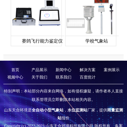
赛鸽飞行能力鉴定仪
学校气象站
首页
产品展示
新闻中心
解决方案
案例展示
视频中心
关于我们
联系我们
百度统计
特别声明：本站部分内容来自网络，如有侵权嫌疑，请作者本人直接
联系管理员立即删除本站相关内容。
山东天合环境是
全自动小型气象站
，
水位监测站
厂家，提供
雨量监测
站
报价
Copyright (c) 2022-2023 山东天合环境科技有限公司 版权所有
备案