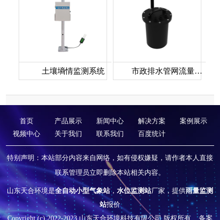
土壤墒情监测系统
市政排水管网流量监测系统
首页
产品展示
新闻中心
解决方案
案例展示
视频中心
关于我们
联系我们
百度统计
特别声明：本站部分内容来自网络，如有侵权嫌疑，请作者本人直接
联系管理员立即删除本站相关内容。
山东天合环境是
全自动小型气象站
，
水位监测站
厂家，提供
雨量监测
站
报价
Copyright (c) 2022-2023 山东天合环境科技有限公司 版权所有
备案