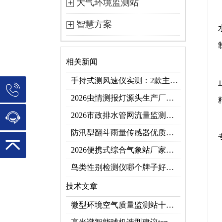
大气环境监测站
智慧方案
相关新闻
手持式测风速仪实测：2款主流型号参数对比+3类应用场景
2026虫情测报灯源头生产厂家优选推荐：云境天合
2026市政排水管网流量监测系统top10推荐榜：高精度+多维度监测管网环境
防汛型翻斗雨量传感器优质厂家 TOP5 榜首
2026便携式综合气象站厂家排行！应急临时建站首选双品牌
鸟类性别检测仪哪个牌子好？2026禽类性别快速鉴别设备品牌推荐
技术文章
微型环境空气质量监测站十大品牌推荐榜单（2026网格化空气监测优选）