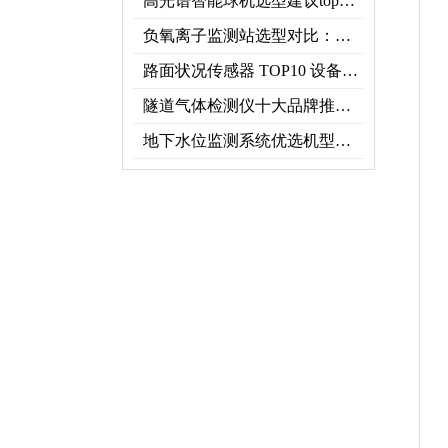
高光谱智能球机选型建议top推荐（附参数表）
负氧离子监测站选型对比：云境天合 TH-FZ5 与天蔚 TW-FZ4 推荐
路面状况传感器 TOP10 设备推荐榜单
隧道气体检测仪十大品牌推荐榜单（2026行业TOP10）
地下水位监测系统优选机型：TH-DSW2深井地下水智能在线监测解决方案