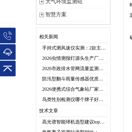
大气环境监测站
智慧方案
相关新闻
手持式测风速仪实测：2款主流型号参数对比+3类应用场景
2026虫情测报灯源头生产厂家优选推荐：云境天合
2026市政排水管网流量监测系统top10推荐榜：高精度+多维度监测管网环境
防汛型翻斗雨量传感器优质厂家 TOP5 榜首
2026便携式综合气象站厂家排行！应急临时建站首选双品牌
鸟类性别检测仪哪个牌子好？2026禽类性别快速鉴别设备品牌推荐
技术文章
高光谱智能球机选型建议top推荐（附参数表）