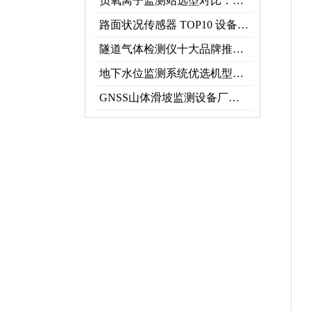
负氧离子监测站选型对比：云境天合 TH-FZ5 与天蔚 TW-FZ4 推荐
路面状况传感器 TOP10 设备推荐榜单
隧道气体检测仪十大品牌推荐榜单（2026行业TOP10）
地下水位监测系统优选机型：TH-DSW2深井地下水智能在线监测解决方案
GNSS山体滑坡监测设备厂家实力排行｜2026地质灾害监测优选