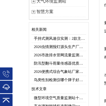
大气环境监测站
智慧方案
相关新闻
手持式测风速仪实测：2款主流型号参数对比+3类应用场景
2026虫情测报灯源头生产厂家优选推荐：云境天合
2026市政排水管网流量监测系统top10推荐榜：高精度+多维度监测管网环境
防汛型翻斗雨量传感器优质厂家 TOP5 榜首
2026便携式综合气象站厂家排行！应急临时建站首选双品牌
鸟类性别检测仪哪个牌子好？2026禽类性别快速鉴别设备品牌推荐
技术文章
微型环境空气质量监测站十大品牌推荐榜单（2026网格化空气监测优选）