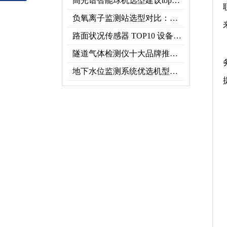
高光谱智能球机选型建议top推荐（附参数表）
负氧离子监测站选型对比：云境天合 TH-FZ5 与天蔚 TW-FZ4 推荐
路面状况传感器 TOP10 设备推荐榜单
隧道气体检测仪十大品牌推荐榜单（2026行业TOP10）
地下水位监测系统优选机型：TH-DSW2深井地下水智能在线监测解决方案