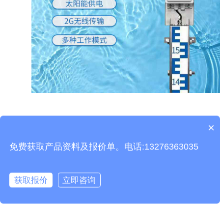
电子水尺
是通过水的导电性原理，进行水位测量
×
产品包含安装吗？
的，价格一般在几千元，可以采用有线或无线的通讯手
免费获取产品资料及报价单。电话:13276363035
段，将各个地区的水位信息传输到监控中心，可以帮助
我们对水位进行提前预警，为水利检测、城市内涝等进
获取报价
立即咨询
行提前预警。