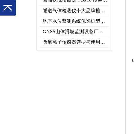
路面状况传感器 TOP10 设备推荐榜单
隧道气体检测仪十大品牌推荐榜单（2026行业TOP10）
地下水位监测系统优选机型：TH-DSW2深井地下水智能在线监测解决方案
GNSS山体滑坡监测设备厂家实力排行｜2026地质灾害监测优选
负氧离子传感器选型与使用，看这一篇就够了！