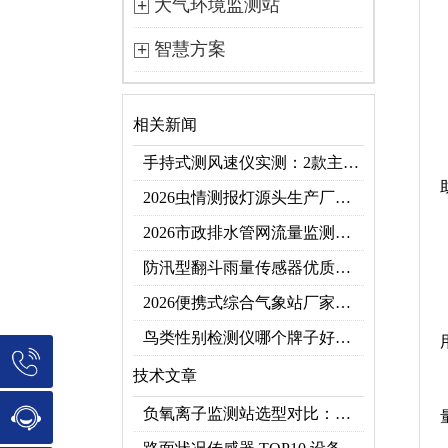
大气环境监测站
智慧方案
相关新闻
手持式测风速仪实测：2款主流型号参数对比+3类应用场景
2026虫情测报灯源头生产厂家优选推荐：云境天合
2026市政排水管网流量监测系统top10推荐榜：高精度+多维度监测管网环境
防汛型翻斗雨量传感器优质厂家 TOP5 榜首
2026便携式综合气象站厂家排行！应急临时建站首选双品牌
鸟类性别检测仪哪个牌子好？2026禽类性别快速鉴别设备品牌推荐
技术文章
负氧离子监测站选型对比：云境天合 TH-FZ5 与天蔚 TW-FZ4 推荐