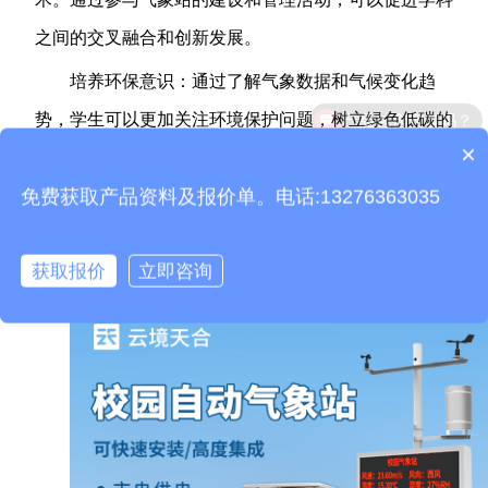
之间的交叉融合和创新发展。
培养环保意识：通过了解气象数据和气候变化趋
产品包含安装吗？
势，学生可以更加关注环境保护问题，树立绿色低碳的
×
生活理念和行为习惯。
质保时间是多久？
免费获取产品资料及报价单。电话:13276363035
丰富校园文化生活：校园气象站的建设和管理活动
可以成为校园文化生活的一部分，为学生提供丰富多彩
获取报价
立即咨询
的课外活动和社交机会。