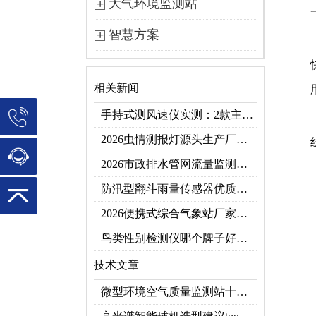
大气环境监测站
智慧方案
相关新闻
手持式测风速仪实测：2款主流型号参数对比+3类应用场景
2026虫情测报灯源头生产厂家优选推荐：云境天合
2026市政排水管网流量监测系统top10推荐榜：高精度+多维度监测管网环境
防汛型翻斗雨量传感器优质厂家 TOP5 榜首
2026便携式综合气象站厂家排行！应急临时建站首选双品牌
鸟类性别检测仪哪个牌子好？2026禽类性别快速鉴别设备品牌推荐
技术文章
微型环境空气质量监测站十大品牌推荐榜单（2026网格化空气监测优选）