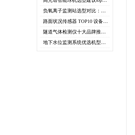
高光谱智能球机选型建议top推荐（附参数表）
负氧离子监测站选型对比：云境天合 TH-FZ5 与天蔚 TW-FZ4 推荐
路面状况传感器 TOP10 设备推荐榜单
隧道气体检测仪十大品牌推荐榜单（2026行业TOP10）
地下水位监测系统优选机型：TH-DSW2深井地下水智能在线监测解决方案