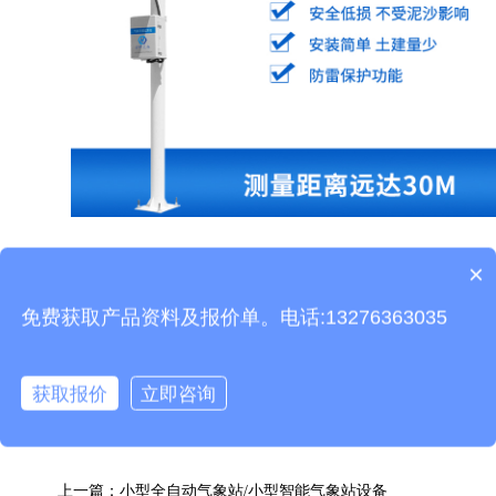
×
产品包含安装吗？
水库水位监测站
不仅是一款可以监测水库水位的水文仪
免费获取产品资料及报价单。电话:13276363035
器，还可以应用在
湖泊、潮汐、闸口、地下水管网、灌渠灌道
等多个需要监测水位的地方。当然水库
水位监测站
不仅是监测
获取报价
立即咨询
水位，还可以对
流速、流量和雨量
等水文要素进行监测。
上一篇：
小型全自动气象站/小型智能气象站设备