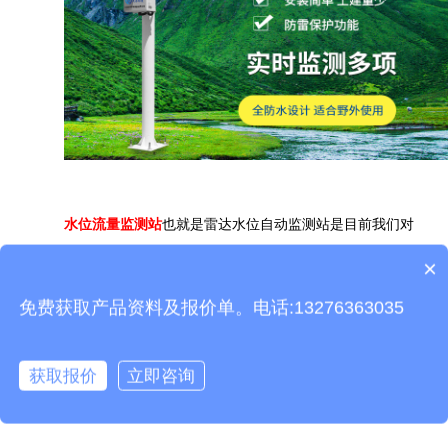
水位流量监测站
也就是雷达水位自动监测站是目前我们对
水资源进行监测的一款气象仪器，可以通过对各个河流、渠
×
产品包含安装吗？
道、水库等
地方进行水位流量监测。比起以往的水位流量监测
免费获取产品资料及报价单。电话:13276363035
站，山东天合雷达水位自动监测站功耗低、体积小巧、可靠性
高、维护方便，适用于多个场景下。
获取报价
立即咨询