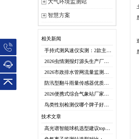
大气环境监测站
智慧方案
相关新闻
手持式测风速仪实测：2款主流型号参数对比+3类应用场景
2026虫情测报灯源头生产厂家优选推荐：云境天合
2026市政排水管网流量监测系统top10推荐榜：高精度+多维度监测管网环境
防汛型翻斗雨量传感器优质厂家 TOP5 榜首
2026便携式综合气象站厂家排行！应急临时建站首选双品牌
鸟类性别检测仪哪个牌子好？2026禽类性别快速鉴别设备品牌推荐
技术文章
高光谱智能球机选型建议top推荐（附参数表）