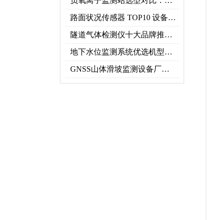
负氧离子监测站选型对比：云境天合 TH-FZ5 与天蔚 TW-FZ4 推荐
路面状况传感器 TOP10 设备推荐榜单
隧道气体检测仪十大品牌推荐榜单（2026行业TOP10）
地下水位监测系统优选机型：TH-DSW2深井地下水智能在线监测解决方案
GNSS山体滑坡监测设备厂家实力排行｜2026地质灾害监测优选