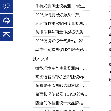
手持式测风速仪实测：2款主流型号参数对比+3类应用场景
2026虫情测报灯源头生产厂家优选推荐：云境天合
2026市政排水管网流量监测系统top10推荐榜：高精度+多维度监测管网环境
防汛型翻斗雨量传感器优质厂家 TOP5 榜首
2026便携式综合气象站厂家排行！应急临时建站首选双品牌
鸟类性别检测仪哪个牌子好？2026禽类性别快速鉴别设备品牌推荐
技术文章
微型环境空气质量监测站十大品牌推荐榜单（2026网格化空气监测优选）
高光谱智能球机选型建议top推荐（附参数表）
负氧离子监测站选型对比：云境天合 TH-FZ5 与天蔚 TW-FZ4 推荐
路面状况传感器 TOP10 设备推荐榜单
隧道气体检测仪十大品牌推荐榜单（2026行业TOP10）