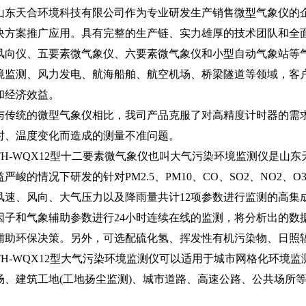
山东
天合环境
科技有限公司作为专业研发生产销售微型气象仪的
决方案推广应用。具有完整的生产链、实力雄厚的技术团队和全
风向仪、五要素微气象仪、六要素微气象仪和小型自动气象站等
境监测、风力发电、航海船舶、航空机场、桥梁隧道等领域，客
和经济效益。
与传统的微型气象仪相比，我司产品克服了对高精度计时器的需
时、温度变化而造成的测量不准问题。
TH-WQX12型十二要素微气象仪也叫大气污染环境监测仪是山东
益严峻的情况下研发的针对PM2.5、PM10、CO、SO2、NO
风速、风向、大气压力以及降雨量共计12项参数进行监测的高集
因子和气象辅助参数进行24小时连续在线的监测，将分析出的数
辅助环保决策。另外，可选配硫化氢、挥发性有机污染物、日照
TH-WQX12型大气污染环境监测仪可以适用于城市网格化环境
场、建筑工地(工地扬尘监测)、城市道路、高速公路、公共场所