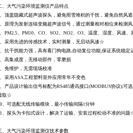
二、大气污染环境监测仪产品特点
1、顶盖隐藏式超声波探头，避免雨雪堆积的干扰，避免自然风遮
2、原理为发射连续变频超声波信号，通过测量相对相位来检测风
3、PM2.5、PM10、CO、SO2、NO2、O3、温度、湿度、
4、采用先进的传感技术，实时测量，无启动风速☆
5、抗干扰能力强，具有看门狗电路,自动复位功能,保证系统稳定
6、高集成度，无移动部件，零磨损
7、免维护，无需现场校准
8、采用ASA工程塑料室外应用常年不变色
9、产品设计输出信号标配为RS485通讯接口(MODBUS协议);可
读取☆
10、可选配无线传输模块，最小传输间隔1分钟
11、探头为卡扣式设计，解决了运输、安装过程松动不准的问题
三、大气污染环境监测仪技术参数