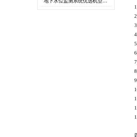
地下水位监测系统优选机型：TH-DSW2深井地下水智能在线监测解决方案
1
2
6
7
1