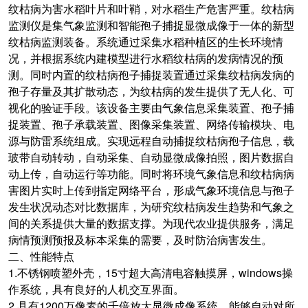
纹枯病为害水稻叶片和叶鞘，对水稻生产危害严重。纹枯病
监测仪是集气象监测和智能孢子捕捉显微成像于一体的新型
纹枯病监测装备。系统通过采集水稻种植区的生长环境情
况，并根据系统内建模型进行水稻纹枯病的发病情况的预
测。同时内置的纹枯病孢子捕捉装置通过采集纹枯病发病的
孢子存量及其扩散动态，为纹枯病的发生提供了无人化、可
视化的验证手段。该设备主要由气象信息采集装置、孢子捕
捉装置、孢子承载装置、图像采集装置、网络传输模块、电
源与防雷系统组成。实现远程自动捕捉纹枯病孢子信息，载
玻带自动转动，自动采集、自动显微成像拍照，图片数据自
动上传，自动运行等功能。同时将环境气象信息和纹枯病病
害图片实时上传到指定网络平台，形成气象环境信息与孢子
发生状况动态对比数据库，为研究纹枯病发生趋势和气象之
间的关系提供大量的数据支撑。为现代农业提供服务，满足
病情预测预报及标本采集的需要，及时防治病害发生。
二、性能特点
1.不锈钢喷塑外壳，15寸超大高清电容触摸屏，windows操
作系统，具有良好的人机交互界面。
2.具有1200万像素的千倍放大显微成像系统，能够自动对所